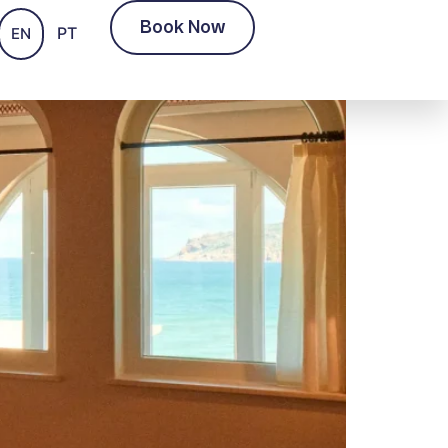
Book Now
PT
EN